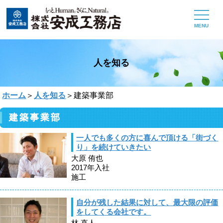
MENU
人を知る
ホーム
＞
人を知る
＞建築事業部
建築事業部
一人でも多くの方に喜んで頂ける「街づく
り」を続けていきたい
大原 侑也
2017年入社
施工
自分が残した結果に対して、最大限の評価
をしてくる会社です。
林 直人