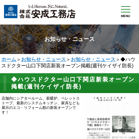
MENU
お知らせ・ニュース
ホーム
＞
お知らせ・ニュース
＞
お知らせ・ニュース
＞◆ハウ
スドクター山口下関店新装オープン掲載(週刊ケイザイ防長)
◆ハウスドクター山口下関店新装オープン
掲載(週刊ケイザイ防長)
店舗内にシアタールーム、薪暖炉、ペレットス
トーブ、最新のシステムキッチン、家具なども
展示のエコ・リフォーム館の新装オープンで
す！