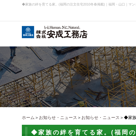
◆家族の絆を育てる家。(福岡の注文住宅2010冬春掲載)
｜
福岡・山口｜マン
会社概要
お知らせ・ニュース
事業内容実績
企業理念
ホーム
＞
お知らせ・ニュース
＞
お知らせ・ニュース
＞◆家族
◆家族の絆を育てる家。(福岡の