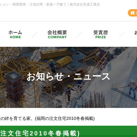
ション・商業開発・土地活用・新築一戸建て｜株式会社安成工務店
安成工務店・各支店
採用情報（採用サイトへ）
グル
MVV・CSV
お知らせ・ニュース
SD
安成の歩み
の絆を育てる家。(福岡の注文住宅2010冬春掲載)
注文住宅2010冬春掲載)