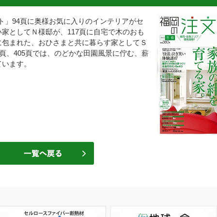
ート」94頁に奥様お気に入りのインテリアがセ
家としてＮ様邸が、117頁に自宅で木のおも
に包まれた、おひさまと共に暮らす家としてＳ
頁、405頁では、のどかな田園風景に佇む、薪
ています。