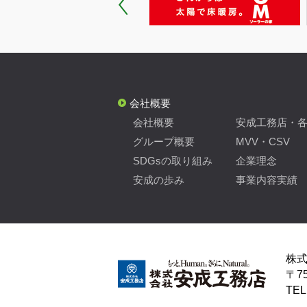
会社概要
会社概要
安成工務店・
グループ概要
MVV・CSV
SDGsの取り組み
企業理念
安成の歩み
事業内容実績
株
〒7
TEL