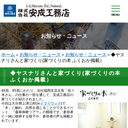
MENU
お知らせ・ニュース
ホーム
＞
お知らせ・ニュース
＞
お知らせ・ニュース
＞◆ヤス
ナリさんと家づくり(家づくりの本 ふくおか掲載）
◆ヤスナリさんと家づくり(家づくりの本
ふくおか掲載）
84頁、85頁にわたり、当社福岡支店次長「佐々
木さん」の仕事の一部を通じて、安成工務店の
家づくりが紹介されました。
今回は大分県上津江村(㈱
トライウッド
)で、
「木」に触れ、自然を感じることができるイベ
ント、『森林体験ツアー』の模様です。参加者
と一緒に植林する様子や、参加者の声も掲載さ
れています。