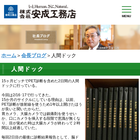
MENU
ホーム
＞
会長ブログ
＞人間ドック
人間ドック
15ヶ月ピッチでPET診断を含めた2日間の人間
ドックに行っている。
今回は2/16･17で行ってきた。
15か月のサイクルにしている理由は、以前、
PET診断が放射線を使うため1年以上開けたほう
が良いと聞いたからだ。
胃カメラ、大腸カメラでは鎮痛剤を使うせい
か、口にカメラを挿入する段階で意識が無くな
り、目が覚めた時は大腸カメラが終わって２時
間以上経過していた。
毎回2日目の最後に診断結果報告として、
脳ド