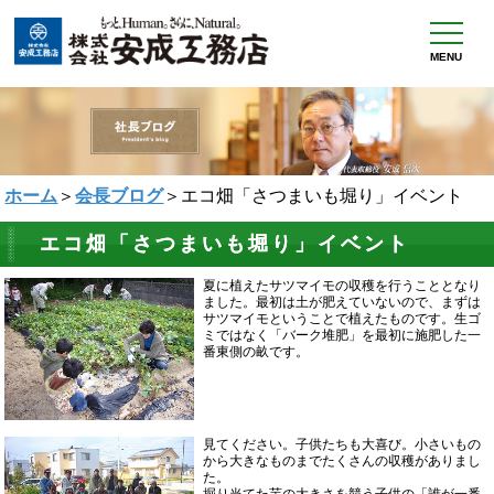
MENU
ホーム
＞
会長ブログ
＞エコ畑「さつまいも堀り」イベント
エコ畑「さつまいも堀り」イベント
夏に植えたサツマイモの収穫を行うこととなり
ました。最初は土が肥えていないので、まずは
サツマイモということで植えたものです。生ゴ
ミではなく「バーク堆肥」を最初に施肥した一
番東側の畝です。
見てください。子供たちも大喜び。小さいもの
から大きなものまでたくさんの収穫がありまし
た。