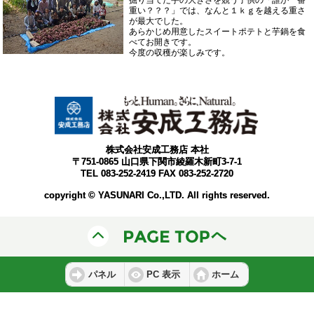
掘り当てた芋の大きさを競う子供の「誰が一番
重い？？？」では、なんと１ｋｇを越える重さ
が最大でした。
あらかじめ用意したスイートポテトと芋鍋を食
べてお開きです。
今度の収穫が楽しみです。
株式会社安成工務店 本社
〒751-0865 山口県下関市綾羅木新町3-7-1
TEL 083-252-2419 FAX 083-252-2720
copyright © YASUNARI Co.,LTD. All rights reserved.
パネル
PC 表示
ホーム