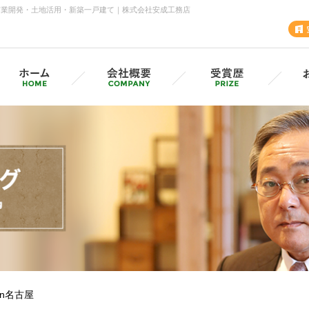
商業開発・土地活用・新築一戸建て｜株式会社安成工務店
安成工務店・各支店
採用情報（採用サイトへ）
グル
MVV・CSV
SD
安成の歩み
n名古屋