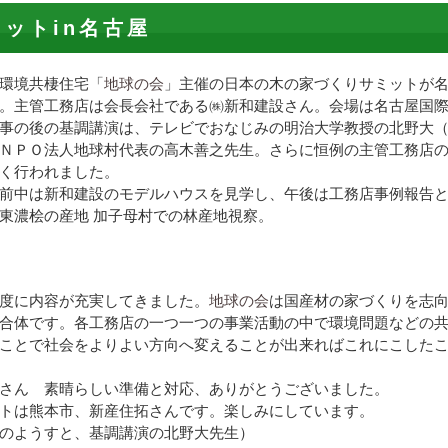
ットin名古屋
環境共棲住宅「
地球の会
」主催の日本の木の家づくりサミットが
。主管工務店は会長会社である㈱新和建設さん。会場は名古屋国
事の後の基調講演は、テレビでおなじみの明治大学教授の北野大
ＮＰＯ法人地球村代表の高木善之先生。さらに恒例の主管工務店
く行われました。
前中は新和建設のモデルハウスを見学し、午後は工務店事例報告
東濃桧の産地 加子母村での林産地視察。
度に内容が充実してきました。
地球の会
は国産材の家づくりを志
合体です。各工務店の一つ一つの事業活動の中で環境問題などの
ことで社会をよりよい方向へ変えることが出来ればこれにこした
さん 素晴らしい準備と対応、ありがとうございました。
トは熊本市、新産住拓さんです。楽しみにしています。
のようすと、基調講演の北野大先生）