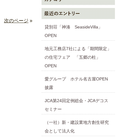
次のページ
»
貸別荘「神湊 SeasideVilla」
OPEN
地元工務店7社による「期間限定」
の住宅フェア 「五郷の杜」
OPEN
愛グループ ホテル名古屋OPEN
披露
JCA第24回定例総会・JCAデコス
セミナー
（一社）新・建設業地方創生研究
会として法人化