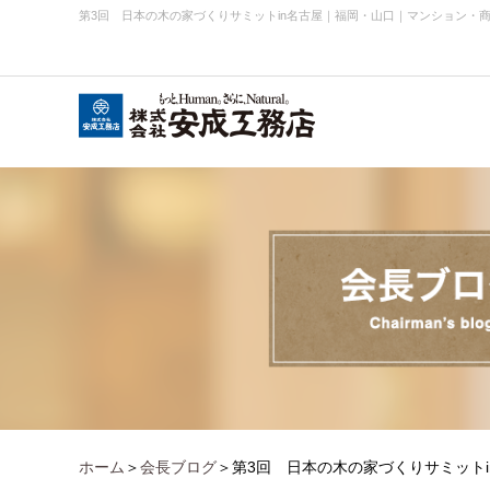
第3回 日本の木の家づくりサミットin名古屋
｜
福岡・山口｜マンション・
会社概要
お知らせ・ニュース
事業内容実績
企業理念
ホーム
＞
会長ブログ
＞第3回 日本の木の家づくりサミットi