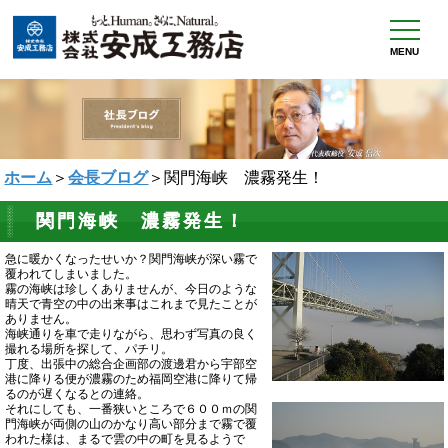
MENU
ホーム
＞
会長ブログ
＞関門海峡 濃霧発生！
関門海峡 濃霧発生！
急に暖かくなったせいか？関門海峡が深い霧で
覆われてしまいました。
霧の海峡は珍しくありませんが、今日のような
晴天で青空の中の出来事はこれまで見たことが
ありません。
海峡通りを車で走りながら、思わず写真の良く
撮れる場所を探して、パチリ。
丁度、出張中の総合企画部の渡邊君から宇部空
港に降りる便が濃霧のため福岡空港に降りて帰
るのが遅くなるとの連絡。
それにしても、一番狭いところで６００ｍの関
門海峡が両側の山のかなり高い部分まで霧で覆
われた様は、まるで雲の中の町を見るようで