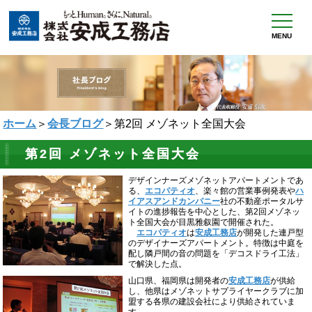
MENU
ホーム
＞
会長ブログ
＞第2回 メゾネット全国大会
第2回 メゾネット全国大会
デザインナーズメゾネットアパートメントであ
る、
エコパティオ
、楽々館の営業事例発表や
ハ
イアスアンドカンパニー
社の不動産ポータルサ
イトの進捗報告を中心とした、第2回メゾネッ
ト全国大会が目黒雅叙園で開催された。
エコパティオ
は
安成工務店
が開発した連戸型
のデザイナーズアパートメント。特徴は中庭を
配し隣戸間の音の問題を「デコスドライ工法」
で解決した点。
山口県、福岡県は開発者の
安成工務店
が供給
し、他県はメゾネットサプライヤークラブに加
盟する各県の建設会社により供給されていま
す。