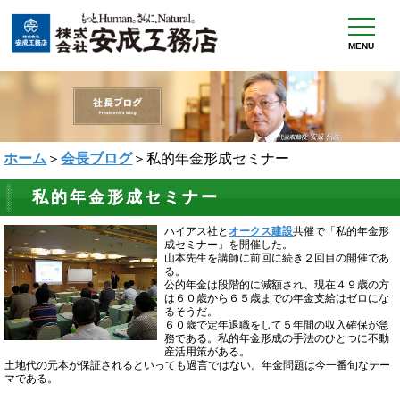
MENU
ホーム
＞
会長ブログ
＞私的年金形成セミナー
私的年金形成セミナー
ハイアス社と
オークス建設
共催で「私的年金形
成セミナー」を開催した。
山本先生を講師に前回に続き２回目の開催であ
る。
公的年金は段階的に減額され、現在４９歳の方
は６０歳から６５歳までの年金支給はゼロにな
るそうだ。
６０歳で定年退職をして５年間の収入確保が急
務である。私的年金形成の手法のひとつに不動
産活用策がある。
土地代の元本が保証されるといっても過言ではない。年金問題は今一番旬なテー
マである。