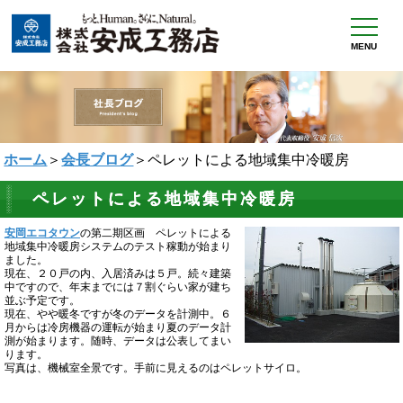
MENU
ホーム
＞
会長ブログ
＞ペレットによる地域集中冷暖房
ペレットによる地域集中冷暖房
安岡エコタウン
の第二期区画 ペレットによる
地域集中冷暖房システムのテスト稼動が始まり
ました。
現在、２０戸の内、入居済みは５戸。続々建築
中ですので、年末までには７割ぐらい家が建ち
並ぶ予定です。
現在、やや暖冬ですが冬のデータを計測中。６
月からは冷房機器の運転が始まり夏のデータ計
測が始まります。随時、データは公表してまい
ります。
写真は、機械室全景です。手前に見えるのはペレットサイロ。