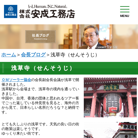
MENU
ホーム
＞
会長ブログ
＞浅草寺（せんそうじ）
浅草寺（せんそうじ）
ＯＭソーラー協会
の会長副会長会議が浅草で開
催されました。
浅草駅から会場まで、浅草寺の境内を通ってい
きました。
中国や、台湾、香港の団体と思われるツアー客
でごった返している仲見世を見ると、海外の方
から見て、日本らしい名所だろうな？と納得で
す。
とても久しぶりの浅草です。天気の良い日の街
の散策は楽しそうです。
ゆっくり来たい街です。