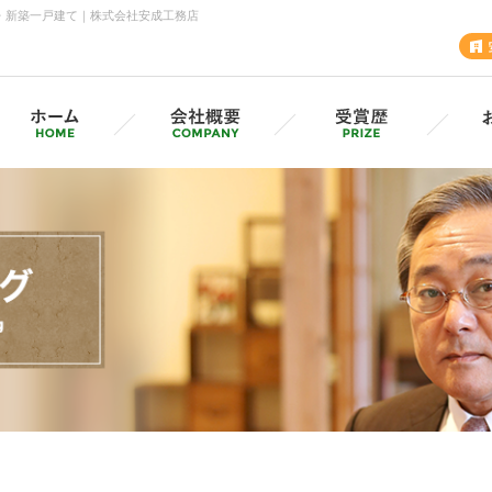
・新築一戸建て｜株式会社安成工務店
安成工務店・各支店
採用情報（採用サイトへ）
グル
MVV・CSV
SD
安成の歩み