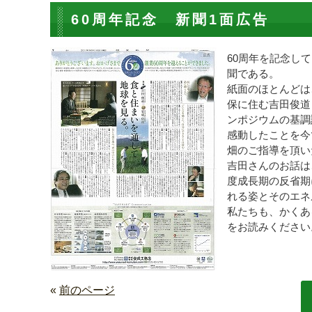
60周年記念 新聞1面広告
60周年を記念して
聞である。
紙面のほとんど
保に住む吉田俊道
ンポジウムの基調
感動したことを今
畑のご指導を頂い
吉田さんのお話は
度成長期の反省期
れる姿とそのエネ
私たちも、かくあ
をお読みください
«
前のページ