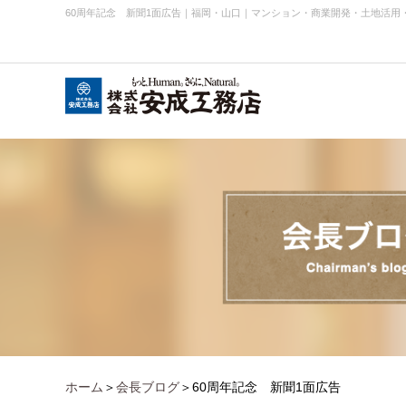
60周年記念 新聞1面広告
｜
福岡・山口｜マンション・商業開発・土地活用
会社概要
お知らせ・ニュース
事業内容実績
企業理念
ホーム
＞
会長ブログ
＞60周年記念 新聞1面広告