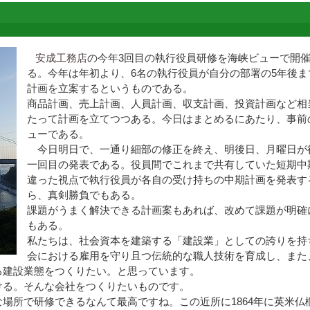
安成工務店
の今年3回目の執行役員研修を海峡ビューで開
る。今年は年初より、6名の執行役員が自分の部署の5年後ま
計画を立案するというものである。
商品計画、売上計画、人員計画、収支計画、投資計画など相
たって計画を立てつつある。今日はまとめるにあたり、事前
ューである。
今日明日で、一通り細部の修正を終え、明後日、月曜日が
一回目の発表である。役員間でこれまで共有していた短期中
違った視点で執行役員が各自の受け持ちの中期計画を発表す
ら、真剣勝負でもある。
課題がうまく解決できる計画案もあれば、改めて課題が明確
もある。
私たちは、社会資本を建築する「建設業」としての誇りを持
会における雇用を守り且つ伝統的な職人技術を育成し、また
る建設業態をつくりたい。と思っています。
ける。そんな会社をつくりたいものです。
場所で研修できるなんて最高ですね。この近所に1864年に英米仏