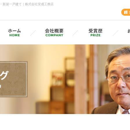
・新築一戸建て｜株式会社安成工務店
安成工務店・各支店
採用情報（採用サイトへ）
グル
MVV・CSV
SD
安成の歩み