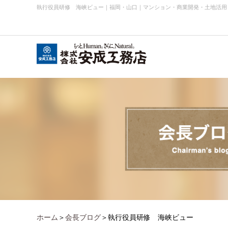
執行役員研修 海峡ビュー
｜
福岡・山口｜マンション・商業開発・土地活用
会社概要
お知らせ・ニュース
事業内容実績
企業理念
ホーム
＞
会長ブログ
＞執行役員研修 海峡ビュー