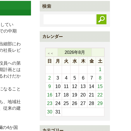
催してい
での中期
当細部にわ
の社長レビ
2026
年
8
月
＜＜
日
月
火
水
木
金
土
役員への第
期計画とは
1
るわけだか
2
3
4
5
6
7
8
9
10
11
12
13
14
15
になること
16
17
18
19
20
21
22
ち、地域社
23
24
25
26
27
28
29
、従来の建
30
31
欄の4か国