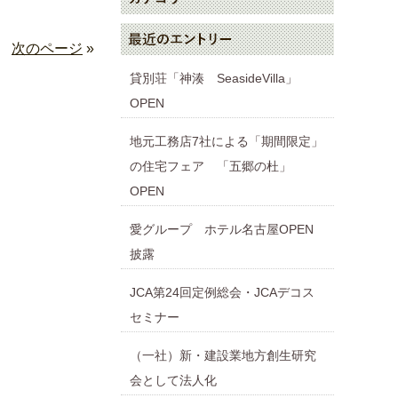
次のページ
»
貸別荘「神湊 SeasideVilla」
OPEN
地元工務店7社による「期間限定」
の住宅フェア 「五郷の杜」
OPEN
愛グループ ホテル名古屋OPEN
披露
JCA第24回定例総会・JCAデコス
セミナー
（一社）新・建設業地方創生研究
会として法人化