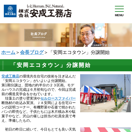
MENU
ホーム
＞
会長ブログ
＞「安岡エコタウン」分譲開始
「安岡エコタウン」分譲開始
安成工務店
の環境共生住宅の技術を注ぎ込んだ
「安岡エコタウン」がいよいよ分譲開始。
第1期分譲は、団地の約半分の２３区画。モデ
ルハウスの完成は６月初旬なので、今回は完成
前の構造見学会をかねています。
珪藻土の塗り壁実演や
セルロースファイバー
断熱材の吹込み実演。ＪＡ安岡による住宅ロー
ンの説明コーナー、有機野菜や石釜で焼かれた
パンの即売など。子供たちには木片積み木や駄
菓子やなど。沢山の催しは担当の社員全員で考
え、準備したもの。
初日の昨日に続いて、今日もとても良い天気