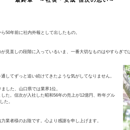
最終章 ～社長・安成 信次の思い～
ら50年前に社内外報として出したもの。
のが見直しの段階に入っているいま、一番大切なものはやすらぎで
を通してずっと追い続けてきたような気がしてなりません。
りました、山口県では業界1位。
した。信次が入社した昭和56年の売上が12億円、昨年グル
ました。
協力業者様のお陰です。心より感謝を申し上げます。