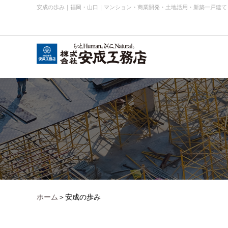
安成の歩み
｜
福岡・山口｜マンション・商業開発・土地活用・新築一戸建て
会社概要
お知らせ・ニュース
事業内容実績
企業理念
ホーム
＞安成の歩み