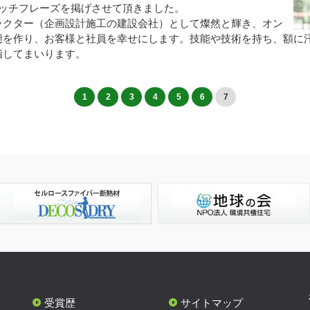
ャッチフレーズを掲げさせて頂きました。
ラクター（企画設計施工の建設会社）として燦然と輝き、オン
態を作り、お客様と社員を幸せにします。技能や技術を持ち、額に
指してまいります。
1
2
3
4
5
6
7
受賞歴
サイトマップ