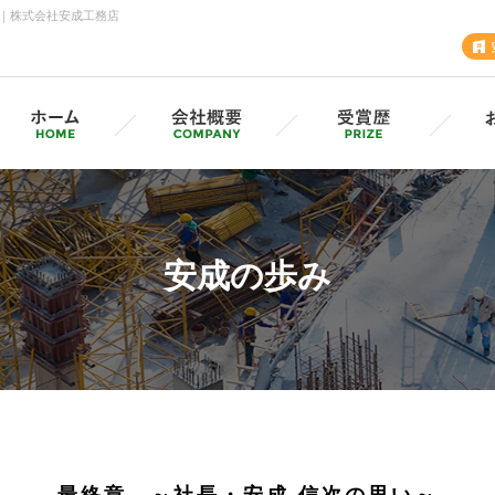
｜株式会社安成工務店
安成工務店・各支店
採用情報（採用サイトへ）
グル
MVV・CSV
安成の歩み
SD
安成の歩み