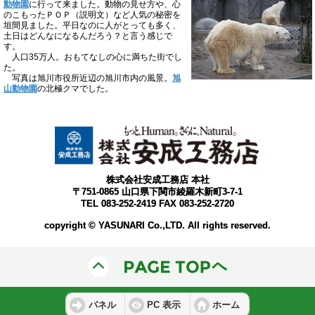
動物園
に行って来ました。動物の見せ方や、心
のこもったＰＯＰ（説明文）など人気の秘密を
垣間見ました。平日なのに人がとっても多く、
土日はどんなになるんだろう？と言う感じで
す。
人口35万人。おもてなしの心に満ちた街でし
た。
写真は旭川市役所近辺の旭川市内の風景。
旭
山動物園
の北極クマでした。
株式会社安成工務店 本社
〒751-0865 山口県下関市綾羅木新町3-7-1
TEL 083-252-2419 FAX 083-252-2720
copyright © YASUNARI Co.,LTD. All rights reserved.
パネル
PC 表示
ホーム