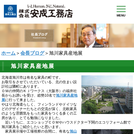
MENU
ホーム
＞
会長ブログ
＞旭川家具産地展
旭川家具産地展
北海道旭川市は有名な家具の町です。
お取引をさせていただいている、北の住まい設
計社は隣町にあります。
ＯＭの仲間のＫＪワークス（大阪市）の福井社
長からお誘いを受け、総勢10名で
旭川家具産地
展
に行って来ました。
やはり北海道らしく、フィンランドやドイツな
どのデザイナーたちとの交流が深く、北欧家具
のような雰囲気をもった家具をつくる多くの工
房があり、とても勉強になりました。
近いうちに、エコショップＣＯＭやハウスドクター下関のエコリフォーム館で
旭川家具をご紹介したいと思います。
家具展示場や工場視察の合間に、有名な
旭山