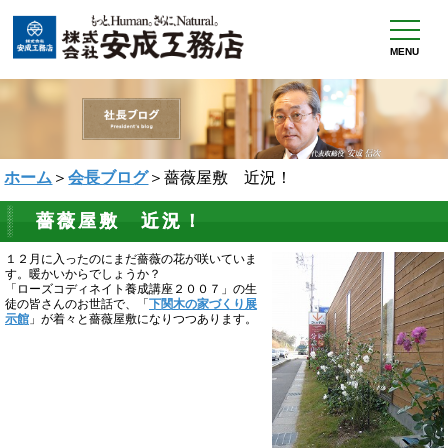
MENU
ホーム
＞
会長ブログ
＞薔薇屋敷 近況！
薔薇屋敷 近況！
１２月に入ったのにまだ薔薇の花が咲いていま
す。暖かいからでしょうか？
「ローズコディネイト養成講座２００７」の生
徒の皆さんのお世話で、「
下関木の家づくり展
示館
」が着々と薔薇屋敷になりつつあります。