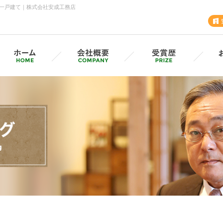
一戸建て｜株式会社安成工務店
安成工務店・各支店
採用情報（採用サイトへ）
グル
MVV・CSV
SD
安成の歩み