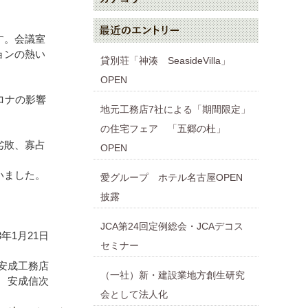
す。会議室
ョンの熱い
貸別荘「神湊 SeasideVilla」
OPEN
ロナの影響
地元工務店7社による「期間限定」
の住宅フェア 「五郷の杜」
劣敗、寡占
OPEN
いました。
愛グループ ホテル名古屋OPEN
披露
JCA第24回定例総会・JCAデコス
年1月21日
セミナー
安成工務店
（一社）新・建設業地方創生研究
 安成信次
会として法人化