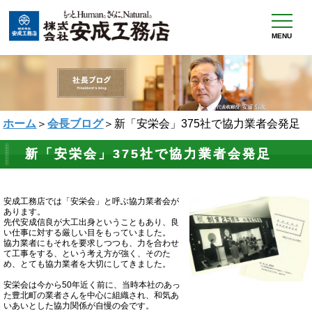
MENU
ホーム
＞
会長ブログ
＞新「安栄会」375社で協力業者会発足
新「安栄会」375社で協力業者会発足
安成工務店では「安栄会」と呼ぶ協力業者会が
あります。
先代安成信良が大工出身ということもあり、良
い仕事に対する厳しい目をもっていました。
協力業者にもそれを要求しつつも、力を合わせ
て工事をする、という考え方が強く、そのた
め、とても協力業者を大切にしてきました。
安栄会は今から50年近く前に、当時本社のあっ
た豊北町の業者さんを中心に組織され、和気あ
いあいとした協力関係が自慢の会です。