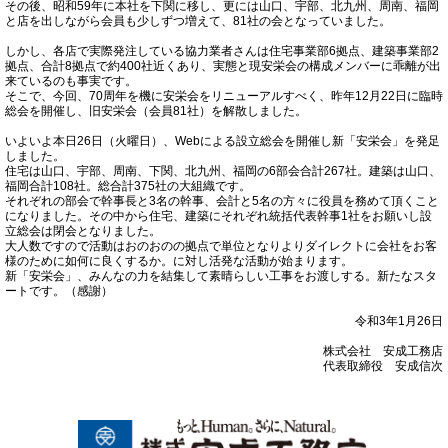
その後、昭和59年に本社を下関に移し、更には山口、宇部、北九州、周南、福岡
と店を出しながら会員も少しずつ増えて、81社の会となっていました。
しかし、各店で実際発注している協力業者さんは住宅事業部6拠点、建築事業部2
拠点、合計8拠点で約400社近くあり、実態と現安栄会の構成メンバーに乖離が出
来ているのも事実です。
そこで、今回、70周年を機に安栄会をリニューアルすべく、昨年12月22日に臨時
総会を開催し、旧安栄会（会員81社）を解散しました。
いよいよ本日26日（火曜日）、Webによる設立総会を開催し新「安栄会」を発足
しました。
住宅は山口、宇部、周南、下関、北九州、福岡の6部会合計267社。建築は山口、
福岡合計108社。総合計375社の大組織です。
それぞれの部会で幹事長と3名の幹事、会計と5名の方々に役員を務めて頂くこと
になりました。その中から住宅、建築にそれぞれ統括代表幹事1社をお願いし設
立総会は閉会となりました。
大人数ですので活動はおのおのの拠点で単位となりよりダイレクトに会社をお客
様のために如何に良くするか。に対し活発な活動が始まります。
新「安栄会」、みんなの力を結集して素晴らしい工事をお渡しする。新たなスタ
ートです。（感謝）
令和3年1月26日
株式会社 安成工務店
代表取締役 安成信次