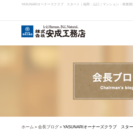
YASUNARIオーナーズクラブ スタート
｜
福岡・山口｜マンション・商業開
会社概要
お知らせ・ニュース
事業内容実績
企業理念
ホーム
＞
会長ブログ
＞YASUNARIオーナーズクラブ スタ