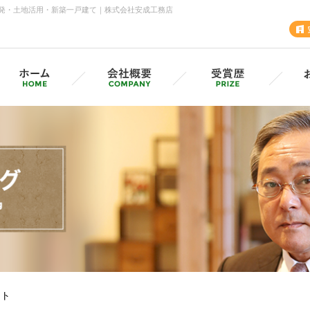
発・土地活用・新築一戸建て｜株式会社安成工務店
安成工務店・各支店
採用情報（採用サイトへ）
グル
MVV・CSV
SD
安成の歩み
ート