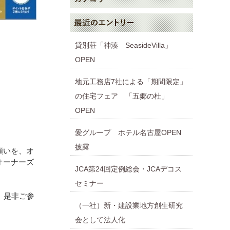
貸別荘「神湊 SeasideVilla」
OPEN
地元工務店7社による「期間限定」
の住宅フェア 「五郷の杜」
OPEN
愛グループ ホテル名古屋OPEN
披露
願いを、オ
オーナーズ
JCA第24回定例総会・JCAデコス
セミナー
、是非ご参
（一社）新・建設業地方創生研究
会として法人化