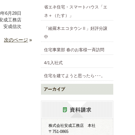
省エネ住宅・スマートハウス「エ
年6月28日
ネ＋（たす）」
安成工務店
 安成信次
「綾羅木エコタウンⅡ」好評分譲
中
次のページ
»
住宅事業部 春のお客様一斉訪問
4/1入社式
住宅を建てようと思ったら･･･。
株式会社安成工務店 本社
〒751-0865