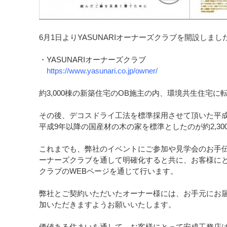
6月1日よりYASUNARIオーナーズクラブを開設しまし
・YASUNARIオーナーズクラブ
https://www.yasunari.co.jp/owner/
約3,000棟の新築住宅のOB施主の内、環境共生住宅に転
その後、デコスドライ工法を標準採用させて頂いた平成7
平成9年以降の国産材の木の家を標準としたのが約2,3
これまでも、弊社のイベントにご参加や見学会のお手
ーナーズクラブを通して明確化すると共に、お客様に
クラブのWEBページを通じて行います。
弊社とご契約いただいたオーナー様には、お手元にお届
加いただきますようお願いいたします。
価値ある住まいを通して、お客様にとって安成工務店