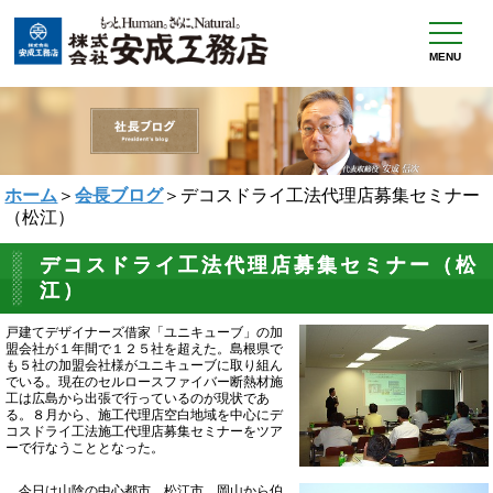
MENU
ホーム
＞
会長ブログ
＞デコスドライ工法代理店募集セミナー
（松江）
デコスドライ工法代理店募集セミナー（松
江）
戸建てデザイナーズ借家「ユニキューブ」の加
盟会社が１年間で１２５社を超えた。島根県で
も５社の加盟会社様がユニキューブに取り組ん
でいる。現在のセルロースファイバー断熱材施
工は広島から出張で行っているのが現状であ
る。８月から、施工代理店空白地域を中心にデ
コスドライ工法施工代理店募集セミナーをツア
ーで行なうこととなった。
今日は山陰の中心都市 松江市。岡山から伯