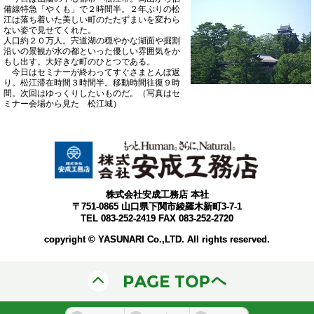
備線特急「やくも」で２時間半。２年ぶりの松
江は落ち着いた美しい町のたたずまいを変わら
ない姿で見せてくれた。
人口約２０万人。宍道湖の穏やかな湖面や掘割
沿いの景観が水の都といった優しい雰囲気をか
もし出す。大好きな町のひとつである。
今日はセミナーが終わってすぐさまとんぼ返
り。松江滞在時間３時間半。移動時間往復９時
間。次回はゆっくりしたいものだ。（写真はセ
ミナー会場から見た 松江城）
株式会社安成工務店 本社
〒751-0865 山口県下関市綾羅木新町3-7-1
TEL 083-252-2419 FAX 083-252-2720
copyright © YASUNARI Co.,LTD. All rights reserved.