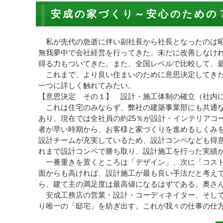
安成の家づくり～安心のための
私が先代の急逝に伴い副社長から社長となったのは昭和
無我夢中で会社経営を行ってきた。未だに改善しなけ
得る力もついてきた。また、全国レベルで比較して、
これまで、より良い住まいのために意思決定してきた
一つに詳しく触れてみたい。
【意思決定 その１】 設計・施工体制の確立（社内
これは住宅のみならず、弊社の建築事業部にも共通
あり、現在では全社員の約25％が設計・インテリアコ
者が早い時期から、お客様と家づくりを進めるしくみ
設計チームが充実しているため、設計コンペなども得
れまで設計コンペで勝ち取り、設計施工を行った実績
一番重きを置くところは「デザイン」、次に「コスト
面からも高ければ、設計施工が最も良い手法だと考え
ら、建て主の満足度は最高値になるはずである。奥さ
安成工務店
の営業・設計・コーディネイター、そして
り唯一の「邸宅」を紡ぎ出す。これが我々の仕事の仕