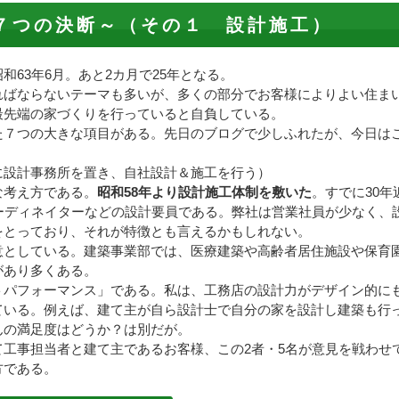
７つの決断～（その１ 設計施工）
63年6月。あと2カ月で25年となる。
ればならないテーマも多いが、多くの部分でお客様によりよい住ま
最先端の家づくりを行っていると自負している。
７つの大きな項目がある。先日のブログで少しふれたが、今日は
に設計事務所を置き、自社設計＆施工を行う）
な考え方である。
昭和58年より設計施工体制を敷いた
。すでに30年
ーディネイターなどの設計要員である。弊社は営業社員が少なく、
をとっており、それが特徴とも言えるかもしれない。
意としている。建築事業部では、医療建築や高齢者居住施設や保育
があり多くある。
パフォーマンス」である。私は、工務店の設計力がデザイン的に
ている。例えば、建て主が自ら設計士で自分の家を設計し建築も行
んの満足度はどうか？は別だが。
工事担当者と建て主であるお客様、この2者・5名が意見を戦わせ
方である。