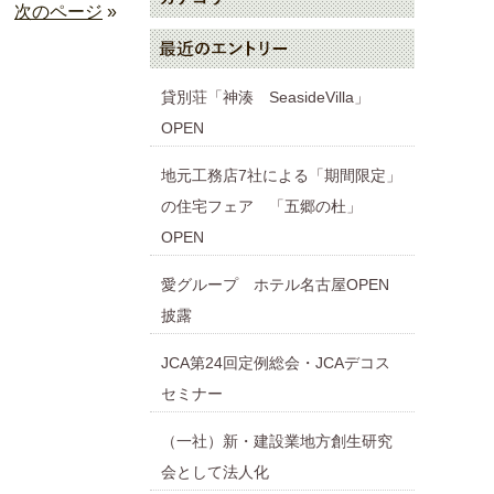
次のページ
»
貸別荘「神湊 SeasideVilla」
OPEN
地元工務店7社による「期間限定」
の住宅フェア 「五郷の杜」
OPEN
愛グループ ホテル名古屋OPEN
披露
JCA第24回定例総会・JCAデコス
セミナー
（一社）新・建設業地方創生研究
会として法人化