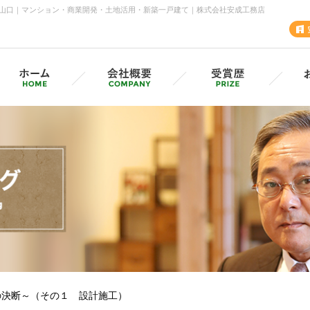
山口｜マンション・商業開発・土地活用・新築一戸建て｜株式会社安成工務店
安成工務店・各支店
採用情報（採用サイトへ）
グル
MVV・CSV
SD
安成の歩み
の決断～（その１ 設計施工）