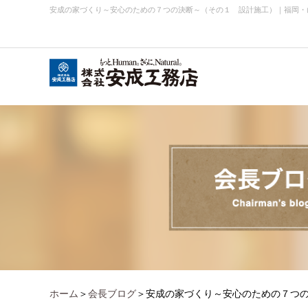
安成の家づくり～安心のための７つの決断～（その１ 設計施工）
｜
福岡・
会社概要
お知らせ・ニュース
事業内容実績
企業理念
ホーム
＞
会長ブログ
＞安成の家づくり～安心のための７つ