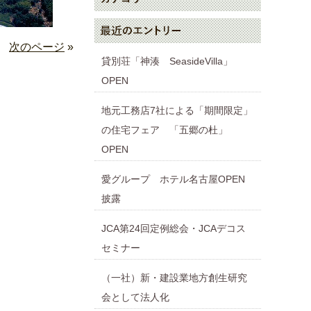
次のページ
»
貸別荘「神湊 SeasideVilla」
OPEN
地元工務店7社による「期間限定」
の住宅フェア 「五郷の杜」
OPEN
愛グループ ホテル名古屋OPEN
披露
JCA第24回定例総会・JCAデコス
セミナー
（一社）新・建設業地方創生研究
会として法人化