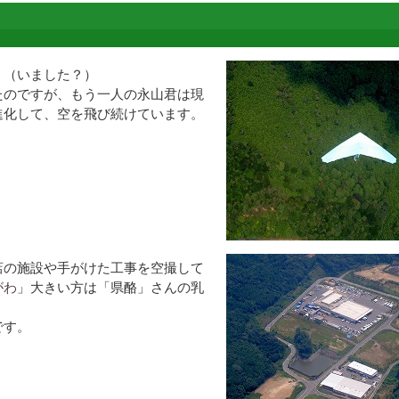
。（いました？）
たのですが、もう一人の永山君は現
進化して、空を飛び続けています。
店
の施設や手がけた工事を空撮して
がわ
」大きい方は「県酪」さんの乳
です。