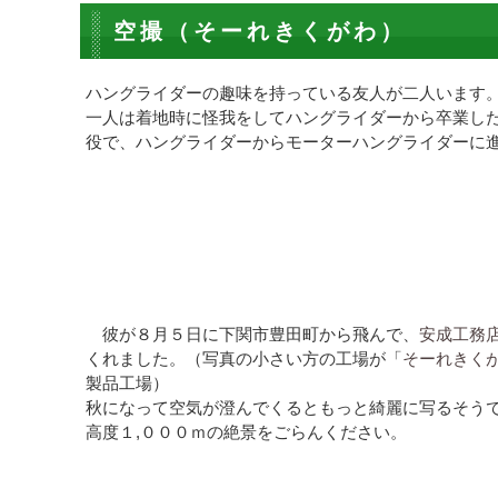
空撮（そーれきくがわ）
ハングライダーの趣味を持っている友人が二人います
一人は着地時に怪我をしてハングライダーから卒業し
役で、ハングライダーからモーターハングライダーに
彼が８月５日に下関市豊田町から飛んで、
安成工務
くれました。（写真の小さい方の工場が「
そーれきく
製品工場）
秋になって空気が澄んでくるともっと綺麗に写るそう
高度１,０００ｍの絶景をごらんください。