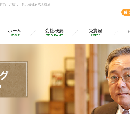
新築一戸建て｜株式会社安成工務店
安成工務店・各支店
採用情報（採用サイトへ）
グル
MVV・CSV
SD
安成の歩み