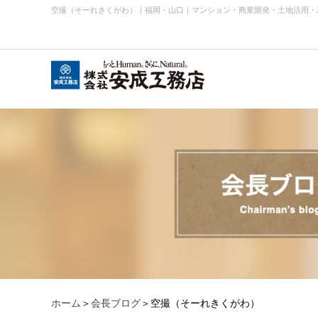
空撮（そーれきくがわ）
｜
福岡・山口｜マンション・商業開発・土地活用・
会社概要
お知らせ・ニュース
事業内容実績
企業理念
ホーム
＞
会長ブログ
＞空撮（そーれきくがわ）