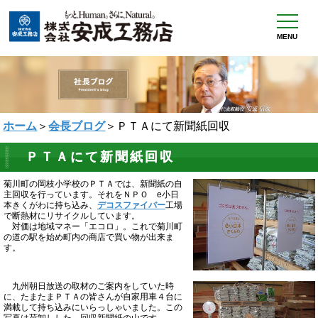
MENU
ホーム
＞
会長ブログ
＞ＰＴＡにて新聞紙回収
ＰＴＡにて新聞紙回収
菊川町の岡枝小学校のＰＴＡでは、新聞紙の自
主回収を行っています。それをＮＰＯ e小日
本きくがわに持ち込み、
デコスファイバー
工場
で断熱材にリサイクルしています。
対価は地域マネー「エコロ」。これで菊川町
の道の駅を始め町内の商店で買い物が出来ま
す。
九州朝日放送の取材のご案内をしていた時
に、たまたまＰＴＡの皆さんが自家用車４台に
満載して持ち込みにいらっしゃいました。この
写真は荷卸しした、回収新聞紙の山です。