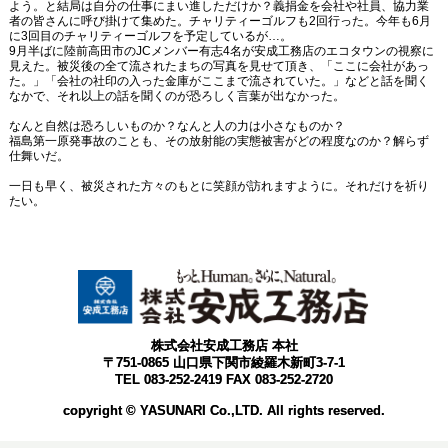
よう。と結局は自分の仕事にまい進しただけか？義捐金を会社や社員、協力業
者の皆さんに呼び掛けて集めた。チャリティーゴルフも2回行った。今年も6月
に3回目のチャリティーゴルフを予定しているが…。
9月半ばに陸前高田市のJCメンバー有志4名が安成工務店のエコタウンの視察に
見えた。被災後の全て流されたまちの写真を見せて頂き、「ここに会社があっ
た。」「会社の社印の入った金庫がここまで流されていた。」などと話を聞く
なかで、それ以上の話を聞くのが恐ろしく言葉が出なかった。
なんと自然は恐ろしいものか？なんと人の力は小さなものか？
福島第一原発事故のことも、その放射能の実態被害がどの程度なのか？解らず
仕舞いだ。
一日も早く、被災された方々のもとに笑顔が訪れますように。それだけを祈り
たい。
株式会社安成工務店 本社
〒751-0865 山口県下関市綾羅木新町3-7-1
TEL 083-252-2419 FAX 083-252-2720
copyright © YASUNARI Co.,LTD. All rights reserved.