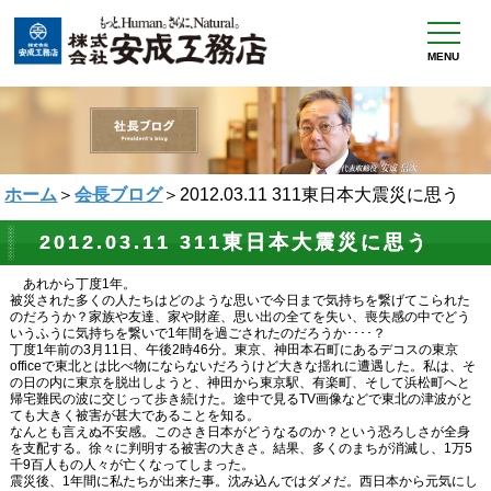
MENU
ホーム
＞
会長ブログ
＞2012.03.11 311東日本大震災に思う
2012.03.11 311東日本大震災に思う
あれから丁度1年。
被災された多くの人たちはどのような思いで今日まで気持ちを繋げてこられた
のだろうか？家族や友達、家や財産、思い出の全てを失い、喪失感の中でどう
いうふうに気持ちを繋いで1年間を過ごされたのだろうか････？
丁度1年前の3月11日、午後2時46分。東京、神田本石町にあるデコスの東京
officeで東北とは比べ物にならないだろうけど大きな揺れに遭遇した。私は、そ
の日の内に東京を脱出しようと、神田から東京駅、有楽町、そして浜松町へと
帰宅難民の波に交じって歩き続けた。途中で見るTV画像などで東北の津波がと
ても大きく被害が甚大であることを知る。
なんとも言えぬ不安感。このさき日本がどうなるのか？という恐ろしさが全身
を支配する。徐々に判明する被害の大きさ。結果、多くのまちが消滅し、1万5
千9百人もの人々が亡くなってしまった。
震災後、1年間に私たちが出来た事。沈み込んではダメだ。西日本から元気にし