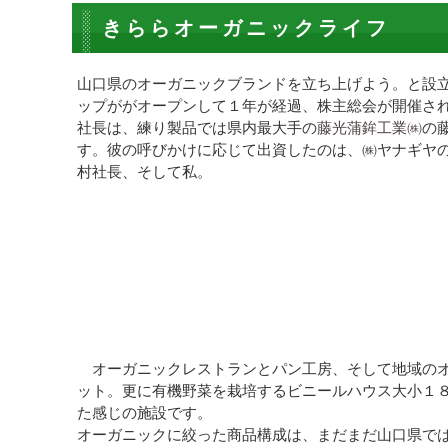
きららオーガニックライフ
山口県のオーガニックブランドを立ち上げよう。と設
ップががオープンして１年が経過、株主総会が開催さ
社長は、練り製品では県内最大手の
藤光蒲鉾工業㈱
の
す。彼の呼びかけに応じて出資したのは、㈱ヤナギヤ
村社長、そして私。
オーガニックレストランとパン工房、そして地域のオ
ット。更に有機野菜を栽培するビニールハウス大小１
た感じの施設です。
オーガニックに絞った商品構成は、まだまだ山口県で