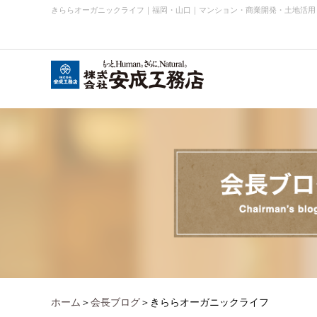
きららオーガニックライフ
｜
福岡・山口｜マンション・商業開発・土地活用
会社概要
お知らせ・ニュース
事業内容実績
企業理念
ホーム
＞
会長ブログ
＞きららオーガニックライフ