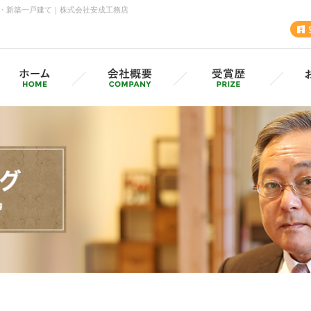
・新築一戸建て｜株式会社安成工務店
安成工務店・各支店
採用情報（採用サイトへ）
グル
MVV・CSV
SD
安成の歩み