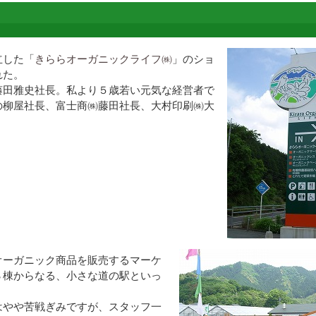
立した「
きららオーガニックライフ㈱
」のショ
れた。
藤田雅史社長。私より５歳若い元気な経営者で
の柳屋社長、富士商㈱藤田社長、大村印刷㈱大
ーガニック商品を販売するマーケ
８棟からなる、小さな道の駅といっ
はやや苦戦ぎみですが、スタッフ一